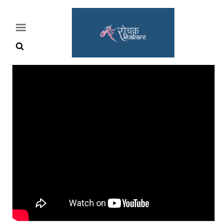
Home
Rochak
Khabre
Lifestyle
Crime
News
Feature
Jobs
&