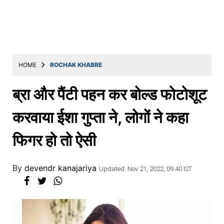
Education
Utility
Astro
मराठी
HOME
ROCHAK KHABRE
बातम्या
ब्रा और पैंटी पहन कर बोल्ड फोटोशूट
मनोरंजन
करवाया ईशा गुप्ता ने, लोगों ने कहा
स्पोर्ट्स
फिगर हो तो ऐसी
बिझनेस
लाईफस्टाईल
By
devendr kanajariya
Updated: Nov 21, 2022, 09:40 IST
टेक्नोलॉजी
हेल्थ
ट्रॅव्हल