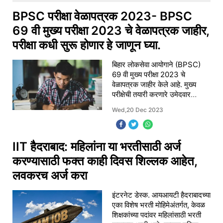
खाना
BPSC परीक्षा वेळापत्रक 2023- BPSC
69 वी मुख्य परीक्षा 2023 चे वेळापत्रक जाहीर,
परीक्षा कधी सुरू होणार हे जाणून घ्या.
बिहार लोकसेवा आयोगाने (BPSC)
69 वी मुख्य परीक्षा 2023 चे
वेळापत्रक जाहीर केले आहे. मुख्य
परीक्षेची तयारी करणारे उमेदवार
अधिकृत वेबसाइट -
Wed,20 Dec 2023
bpsc.bih.nic.in वर तपशीलवार
वेळापत्रक पाहू शकतात. वेळापत्रक व्
IIT हैदराबाद: महिलांना या भरतीसाठी अर्ज
करण्यासाठी फक्त काही दिवस शिल्लक आहेत,
लवकरच अर्ज करा
इंटरनेट डेस्क. आयआयटी हैदराबादच्या
एका विशेष भरती मोहिमेअंतर्गत, केवळ
शिक्षकांच्या पदांवर महिलांसाठी भरती