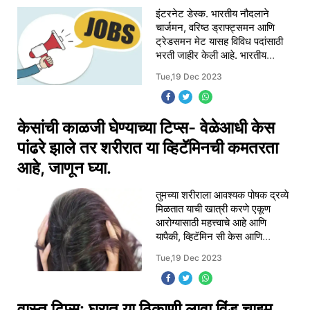
इंटरनेट डेस्क. भारतीय नौदलाने
चार्जमन, वरिष्ठ ड्राफ्ट्समन आणि
ट्रेडसमन मेट यासह विविध पदांसाठी
भरती जाहीर केली आहे. भारतीय
नौदलाच्या नागरी प्रवेश परीक्षेसाठी
Tue,19 Dec 2023
ऑनलाइन नोंदणी प्रक्रिया आजपासून
सुरू झाली
केसांची काळजी घेण्याच्या टिप्स- वेळेआधी केस
पांढरे झाले तर शरीरात या व्हिटॅमिनची कमतरता
आहे, जाणून घ्या.
तुमच्या शरीराला आवश्यक पोषक द्रव्ये
मिळतात याची खात्री करणे एकूण
आरोग्यासाठी महत्त्वाचे आहे आणि
यापैकी, व्हिटॅमिन सी केस आणि
त्वचेसाठी विशेषतः फायदेशीर आहे.
Tue,19 Dec 2023
अपर्याप्त व्हिटॅमिन सी पातळीमुळे केस
अकाली
वास्तू टिप्स: घरात या ठिकाणी लावा विंड चाइम,