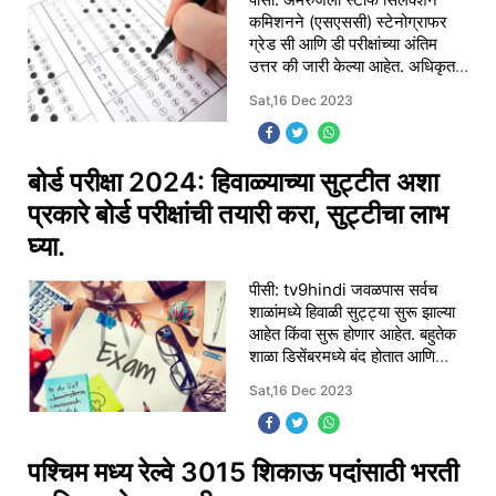
कमिशनने (एसएससी) स्टेनोग्राफर
ग्रेड सी आणि डी परीक्षांच्या अंतिम
उत्तर की जारी केल्या आहेत. अधिकृत
वेबसाइट ssc.nic.in ने स्टेनो ग्रेड
Sat,16 Dec 2023
'C' जारी केला आहे. आणि 'd' परीक्षेची
बोर्ड परीक्षा 2024: हिवाळ्याच्या सुट्टीत अशा
प्रकारे बोर्ड परीक्षांची तयारी करा, सुट्टीचा लाभ
घ्या.
पीसी: tv9hindi जवळपास सर्वच
शाळांमध्ये हिवाळी सुट्ट्या सुरू झाल्या
आहेत किंवा सुरू होणार आहेत. बहुतेक
शाळा डिसेंबरमध्ये बंद होतात आणि
जानेवारीत पुन्हा सुरू होतात. अचूक
Sat,16 Dec 2023
तारखा भिन्न असल्या तरी, हिवाळ्य
पश्चिम मध्य रेल्वे 3015 शिकाऊ पदांसाठी भरती