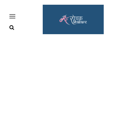
Home
Rochak
Khabre
Lifestyle
Crime
News
Feature
Jobs
&