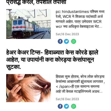
प्रसिद्ध करेल, तपशील तपासा
pc: hindustantimes पश्चिम मध्य
रेल्वे, WCR ने शिकाऊ पदांसाठी अर्ज
मागवले आहेत. पात्र उमेदवार WCR
wcr च्या अधिकृत वेबसाइटला भेट
देऊ शकतात.
Sat,16 Dec 2023
Indianrailways.gov.in द्वारे
ऑनलाइन अर्ज करू शकतात. या भरती
म
हेअर केअर टिप्स- हिवाळ्यात केस कोरडे झाले
आहेत, या उपायांनी करा कोरड्या केसांपासून
सुटका.
हिवाळा सुरू होताच, बरेच लोक कोरड्या
केसांच्या आव्हानाशी झुंजायला लागतात ,
< /span>ही एक सामान्य समस्या
आहे जी केवळ स्टाइलिंगमध्ये अडथळा
आणत नाही तर कोंडा सारख्या समस्या
Sat,16 Dec 2023
देखील निर्माण करू शकते. या कोरड