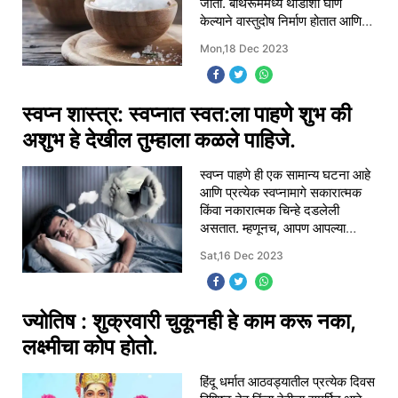
जातो. बाथरूममध्ये थोडीशी घाण
केल्याने वास्तुदोष निर्माण होतात आणि
त्यातून निर्माण होणारी नकारात्मक ऊर्जा
Mon,18 Dec 2023
घरभर पसरू लागते. बाथरूमसाठी वास्त
स्वप्न शास्त्र: स्वप्नात स्वत:ला पाहणे शुभ की
अशुभ हे देखील तुम्हाला कळले पाहिजे.
स्वप्न पाहणे ही एक सामान्य घटना आहे
आणि प्रत्येक स्वप्नामागे सकारात्मक
किंवा नकारात्मक चिन्हे दडलेली
असतात. म्हणूनच, आपण आपल्या
स्वप्नांकडे कधीही दुर्लक्ष करू नये,
Sat,16 Dec 2023
कारण त्यांचा आपल्या जीवनाशी
काहीतरी
ज्योतिष : शुक्रवारी चुकूनही हे काम करू नका,
लक्ष्मीचा कोप होतो.
हिंदू धर्मात आठवड्यातील प्रत्येक दिवस