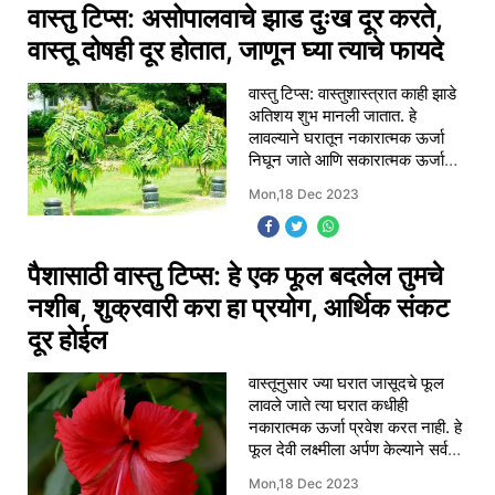
वास्तु टिप्स: असोपालवाचे झाड दुःख दूर करते,
वास्तू दोषही दूर होतात, जाणून घ्या त्याचे फायदे
वास्तु टिप्स: वास्तुशास्त्रात काही झाडे
अतिशय शुभ मानली जातात. हे
लावल्याने घरातून नकारात्मक ऊर्जा
निघून जाते आणि सकारात्मक ऊर्जा
घरात राहते. वास्तूमध्ये अशोक वृक्ष :
Mon,18 Dec 2023
दिशांसोबतच वास्तूमध्ये वृक्ष आणि
पैशासाठी वास्तु टिप्स: हे एक फूल बदलेल तुमचे
नशीब, शुक्रवारी करा हा प्रयोग, आर्थिक संकट
दूर होईल
वास्तूनुसार ज्या घरात जासूदचे फूल
लावले जाते त्या घरात कधीही
नकारात्मक ऊर्जा प्रवेश करत नाही. हे
फूल देवी लक्ष्मीला अर्पण केल्याने सर्व
प्रकारच्या समस्यांपासून मुक्ती मिळते.
Mon,18 Dec 2023
पैशासाठी वास्तू टिप्स : व