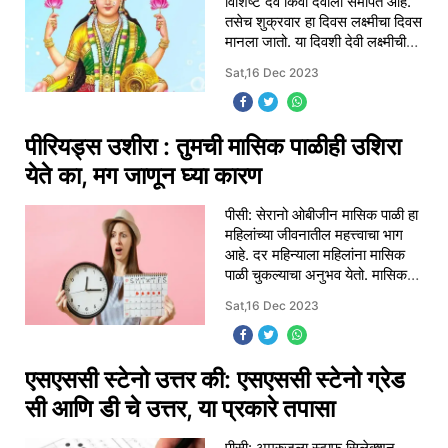
विशिष्ट देव किंवा देवीला समर्पित आहे.
तसेच शुक्रवार हा दिवस लक्ष्मीचा दिवस
मानला जातो. या दिवशी देवी लक्ष्मीची
भक्तिभावाने पूजा आणि अनुष्ठान
Sat,16 Dec 2023
केल्याने ती प्रसन्न
पीरियड्स उशीरा : तुमची मासिक पाळीही उशिरा
येते का, मग जाणून घ्या कारण
पीसी: सेरानो ओबीजीन मासिक पाळी हा
महिलांच्या जीवनातील महत्त्वाचा भाग
आहे. दर महिन्याला महिलांना मासिक
पाळी चुकल्याचा अनुभव येतो. मासिक
पाळीबाबत अनेक महिलांच्या मनात
Sat,16 Dec 2023
अनेक प्रश्न असतात. त्यांना काही प्
एसएससी स्टेनो उत्तर की: एसएससी स्टेनो ग्रेड
सी आणि डी चे उत्तर, या प्रकारे तपासा
पीसी: अमरुजला स्टाफ सिलेक्शन