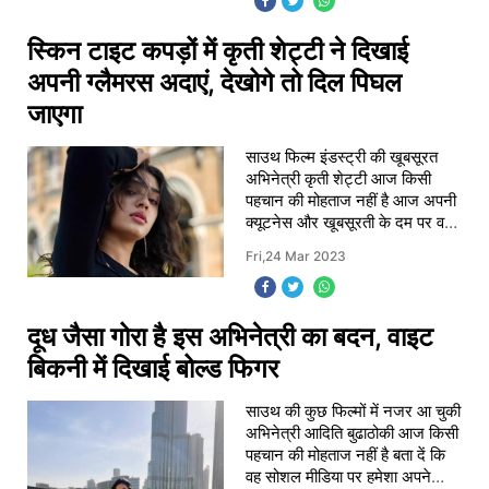
स्किन टाइट कपड़ों में कृती शेट्टी ने दिखाई
अपनी ग्लैमरस अदाएं, देखोगे तो दिल पिघल
जाएगा
साउथ फिल्म इंडस्ट्री की खूबसूरत
अभिनेत्री कृती शेट्टी आज किसी
पहचान की मोहताज नहीं है आज अपनी
क्यूटनेस और खूबसूरती के दम पर वह
लोगों के दिलों पर राज कर रही है
Fri,24 Mar 2023
आपको बता दें कि बहुत ही कम समय में
इस अभ
दूध जैसा गोरा है इस अभिनेत्री का बदन, वाइट
बिकनी में दिखाई बोल्ड फिगर
साउथ की कुछ फिल्मों में नजर आ चुकी
अभिनेत्री आदिति बुढाठोकी आज किसी
पहचान की मोहताज नहीं है बता दें कि
वह सोशल मीडिया पर हमेशा अपने