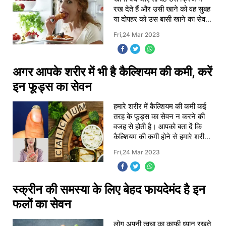
रख देते हैं और उसी खाने को वह सुबह
Education
या दोपहर को उस बासी खाने का सेवन
Utility
करते हैं। लेकिन बासी खाने का सेवन
Fri,24 Mar 2023
हमारे स्वास्थ्य के लिए नुकसानदा
Astro
मराठी
अगर आपके शरीर में भी है कैल्शियम की कमी, करें
इन फूड्स का सेवन
बातम्या
मनोरंजन
हमारे शरीर में कैल्शियम की कमी कई
तरह के फूड्स का सेवन न करने की
स्पोर्ट्स
वजह से होती है। आपको बता दें कि
कैल्शियम की कमी होने से हमारे शरीर
बिझनेस
में कई तरह की परेशानियां भी हो सकती
Fri,24 Mar 2023
है। कैल्शियम की कमी होने से हमा
लाईफस्टाईल
टेक्नोलॉजी
स्क्रीन की समस्या के लिए बेहद फायदेमंद है इन
हेल्थ
फलों का सेवन
ट्रॅव्हल
लोग अपनी त्वचा का काफी ध्यान रखते