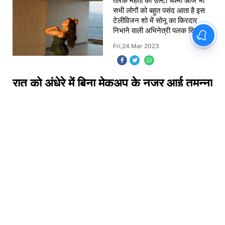
तारक मेहता का उल्टा चश्मा आज भी
सभी लोगों को बहुत पसंद आता है इस
टेलीविजन शो में सोनू का किरदार
निभाने वाली अभिनेत्री पलक सिधवानी
आज किसी पहचान की मोहताज नहीं
Fri,24 Mar 2023
रही है आपकी जानकारी के लिए बता दें
कि इन
रात को अंधेरे में बिना मेकअप के नजर आई तमन्ना
भाटिया, फिर भी चमक रहा था चेहरा
साउथ की जानी मानी अभिनेत्री तमन्ना
भाटिया आज किसी पहचान की मोहताज
नहीं है तमिल और तेलुगू फिल्मों में काम
करके फेमस होने के बाद वह बॉलीवुड
फिल्मों में भी डेब्यू कर चुकी है और कई
Fri,24 Mar 2023
सारी फिल्मों में नजर आ
शक्ति मोहन ने इंटरनेट पर बढ़ाया तापमान का
पारा, स्किन टाइट कपड़ों में लग रही है हॉट