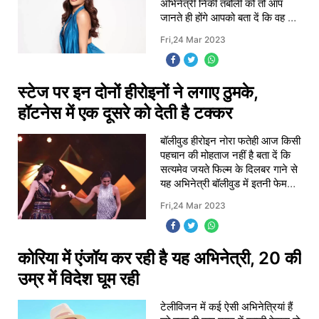
अभिनेत्री निकी तंबोली को तो आप
जानते ही होंगे आपको बता दें कि वह बिग
बॉस और खतरों के खिलाड़ी जैसे
Fri,24 Mar 2023
पॉपुलर टेलीविजन शो में भी काम कर
चुकी आपको बता दे
स्टेज पर इन दोनों हीरोइनों ने लगाए ठुमके,
हॉटनेस में एक दूसरे को देती है टक्कर
बॉलीवुड हीरोइन नोरा फतेही आज किसी
पहचान की मोहताज नहीं है बता दें कि
सत्यमेव जयते फिल्म के दिलबर गाने से
यह अभिनेत्री बॉलीवुड में इतनी फेमस
हो चुकी है कि वह आइटम नंबर करने के
Fri,24 Mar 2023
लिए करोड़ों रुपए चार्ज क
कोरिया में एंजॉय कर रही है यह अभिनेत्री, 20 की
उम्र में विदेश घूम रही
टेलीविजन में कई ऐसी अभिनेत्रियां हैं