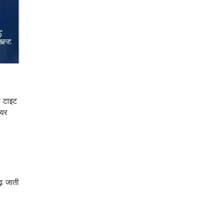
ि टाइट
ियर
ढ़ जाती