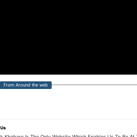
From Around the web
 Us
k Khabare Is The Only Website Which Enables Us To Be At T