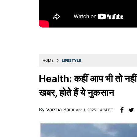
Education
Utility
Astro
मराठी
बातम्या
HOME
LIFESTYLE
मनोरंजन
स्पोर्ट्स
Health: कहीं आप भी तो नहीं 
बिझनेस
खबर, होते हैं ये नुकसान
लाईफस्टाईल
By
Varsha Saini
टेक्नोलॉजी
Apr 1, 2025, 14:34 IST
हेल्थ
ट्रॅव्हल