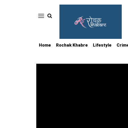
Home
Rochak Khabre
Lifestyle
Crim
Home
Rochak
Khabre
Lifestyle
Crime
News
Feature
Jobs
&