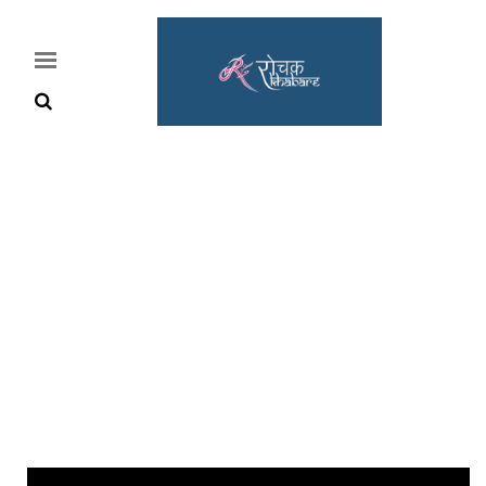
Home
Rochak
Khabre
Lifestyle
Crime
News
Feature
Jobs
&