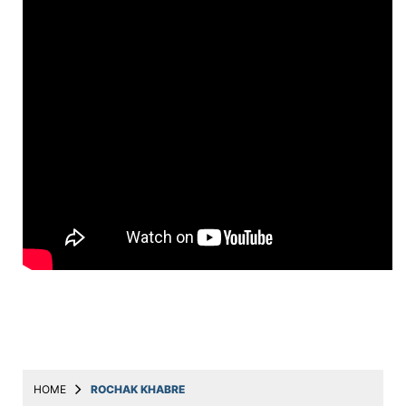
Education
Utility
Astro
मराठी
बातम्या
मनोरंजन
स्पोर्ट्स
बिझनेस
लाईफस्टाईल
टेक्नोलॉजी
हेल्थ
HOME
ROCHAK KHABRE
ट्रॅव्हल