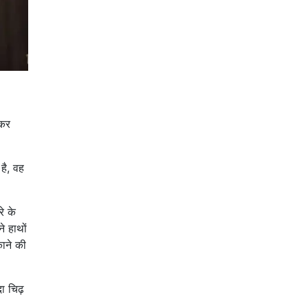
ोकर
है, वह
े के
े हाथों
ाने की
ा चिढ़