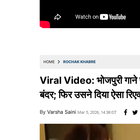
Education
Utility
Astro
मराठी
बातम्या
HOME
ROCHAK KHABRE
मनोरंजन
स्पोर्ट्स
Viral Video: भोजपुरी गाने 
बिझनेस
बंदर; फिर उसने दिया ऐसा रिए
लाईफस्टाईल
By
Varsha Saini
टेक्नोलॉजी
Mar 5, 2026, 14:38 IST
हेल्थ
ट्रॅव्हल