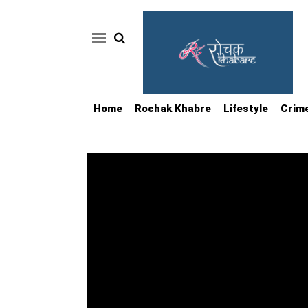
Home
Rochak Khabre
Lifestyle
Crim
Home
Rochak
Khabre
Lifestyle
Crime
News
Feature
Jobs
&