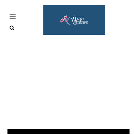
Home
Rochak
Khabre
Lifestyle
Crime
News
Feature
Jobs
&