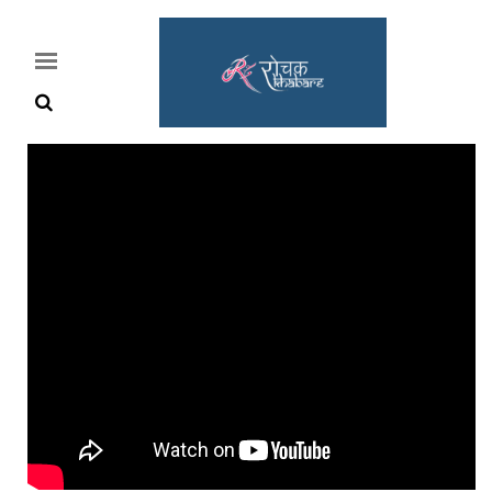
Home
Rochak
Khabre
Lifestyle
Crime
News
Feature
Jobs
&