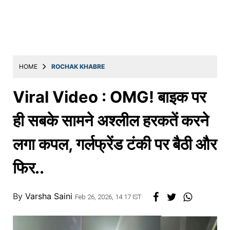
Education
Utility
Astro
मराठी
HOME
ROCHAK KHABRE
बातम्या
Viral Video : OMG! बाइक पर
मनोरंजन
ही सबके सामने अश्लील हरकतें करने
स्पोर्ट्स
लगा कपल, गर्लफ्रेंड टंकी पर बैठी और
बिझनेस
फिर..
लाईफस्टाईल
टेक्नोलॉजी
By
Varsha Saini
Feb 26, 2026, 14:17 IST
हेल्थ
ट्रॅव्हल