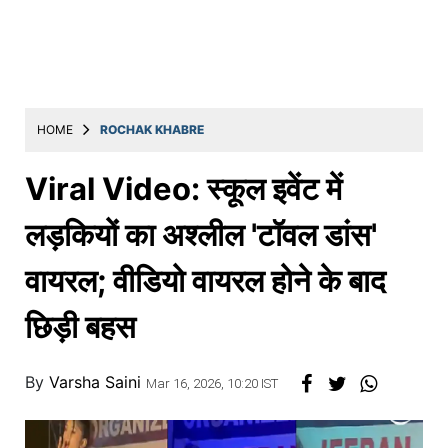
Education
Utility
Astro
मराठी
HOME
ROCHAK KHABRE
बातम्या
Viral Video: स्कूल इवेंट में
मनोरंजन
लड़कियों का अश्लील 'टॉवल डांस'
स्पोर्ट्स
वायरल; वीडियो वायरल होने के बाद
बिझनेस
छिड़ी बहस
लाईफस्टाईल
टेक्नोलॉजी
By
Varsha Saini
Mar 16, 2026, 10:20 IST
हेल्थ
ट्रॅव्हल