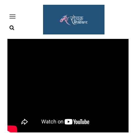
Home
Rochak
Khabre
Lifestyle
Crime
News
Feature
Jobs
&