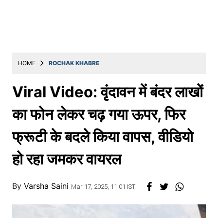
Education
Utility
Astro
मराठी
HOME
ROCHAK KHABRE
बातम्या
Viral Video: वृंदावन में बंदर लाखों
मनोरंजन
का फोन लेकर चढ़ गया ऊपर, फिर
स्पोर्ट्स
फ्रूटी के बदले किया वापस, वीडियो
बिझनेस
हो रहा जमकर वायरल
लाईफस्टाईल
टेक्नोलॉजी
By
Varsha Saini
Mar 17, 2025, 11:01 IST
हेल्थ
ट्रॅव्हल