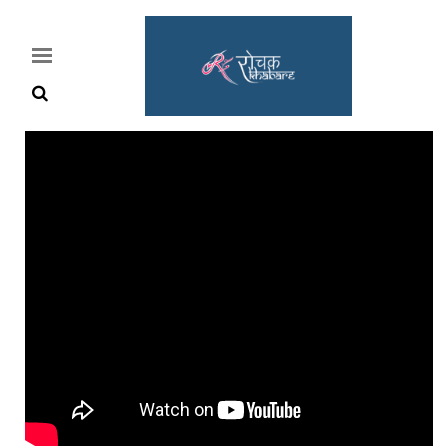
Home
Rochak
Khabre
Lifestyle
Crime
News
Feature
Jobs
&