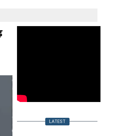
़
LATEST