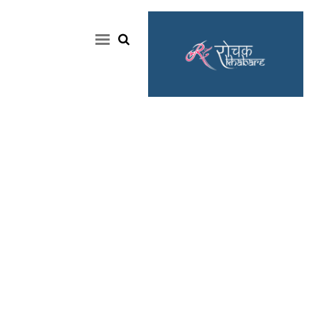
Home
Rochak
Khabre
Lifestyle
Crime
News
Feature
Jobs
&