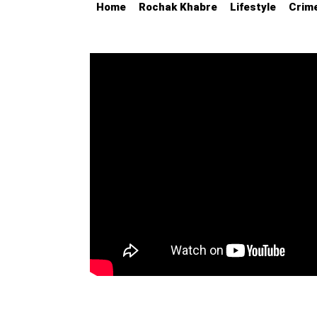
Home
Rochak Khabre
Lifestyle
Crim
Education
Utility
Astro
मराठी
बातम्या
मनोरंजन
स्पोर्ट्स
बिझनेस
लाईफस्टाईल
टेक्नोलॉजी
हेल्थ
ट्रॅव्हल