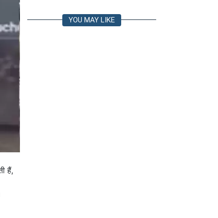
YOU MAY LIKE
 हैं,
।