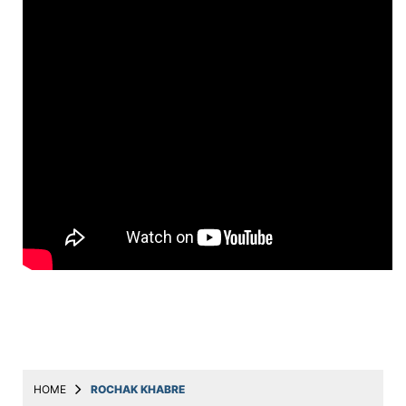
Education
Utility
Astro
मराठी
बातम्या
मनोरंजन
स्पोर्ट्स
बिझनेस
लाईफस्टाईल
टेक्नोलॉजी
हेल्थ
HOME
ROCHAK KHABRE
ट्रॅव्हल