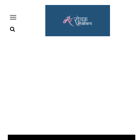
Home
Rochak
Khabre
Lifestyle
Crime
News
Feature
Jobs
&