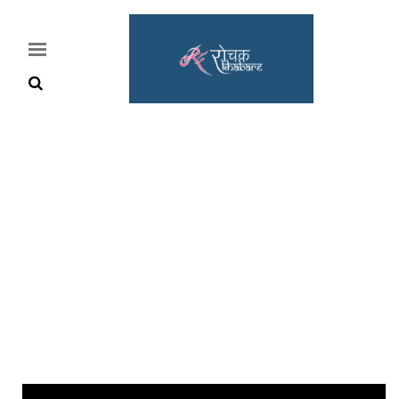
Home
Rochak
Khabre
Lifestyle
Crime
News
Feature
Jobs
&