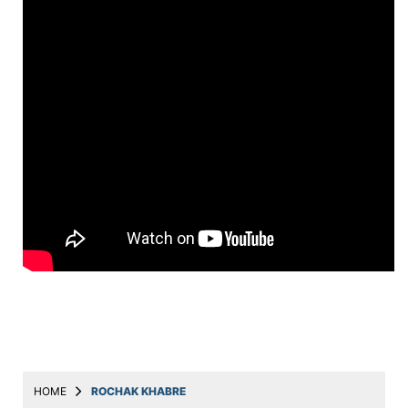
Education
Utility
Astro
मराठी
बातम्या
मनोरंजन
स्पोर्ट्स
बिझनेस
लाईफस्टाईल
टेक्नोलॉजी
हेल्थ
HOME
ROCHAK KHABRE
ट्रॅव्हल