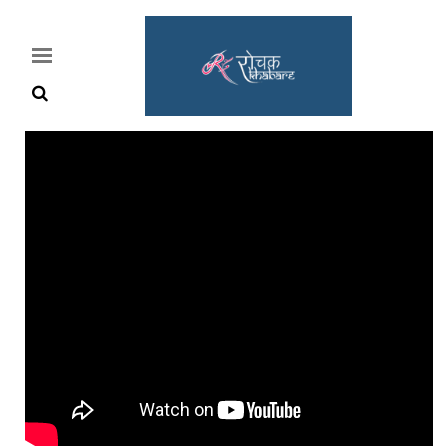
Home
Rochak
Khabre
Lifestyle
Crime
News
Feature
Jobs
&