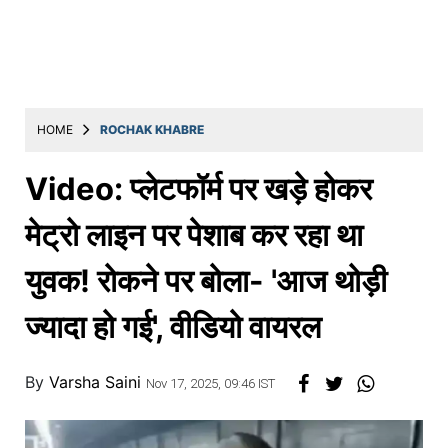
Education
Utility
Astro
मराठी
HOME
ROCHAK KHABRE
बातम्या
Video: प्लेटफॉर्म पर खड़े होकर
मनोरंजन
मेट्रो लाइन पर पेशाब कर रहा था
स्पोर्ट्स
युवक! रोकने पर बोला- 'आज थोड़ी
बिझनेस
ज्यादा हो गई', वीडियो वायरल
लाईफस्टाईल
टेक्नोलॉजी
By
Varsha Saini
Nov 17, 2025, 09:46 IST
हेल्थ
ट्रॅव्हल