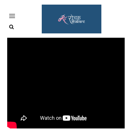
Home
Rochak
Khabre
Lifestyle
Crime
News
Feature
Jobs
&