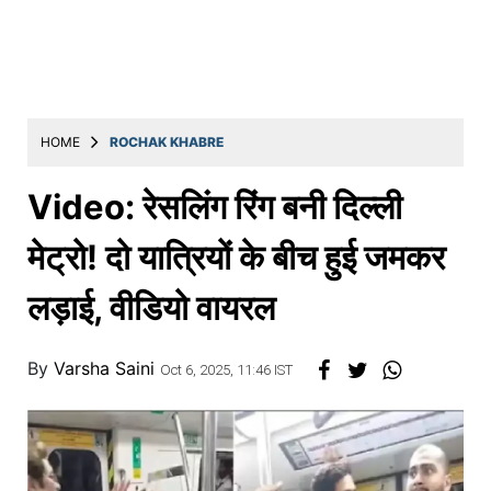
Education
Utility
Astro
मराठी
HOME
ROCHAK KHABRE
बातम्या
Video: रेसलिंग रिंग बनी दिल्ली
मनोरंजन
मेट्रो! दो यात्रियों के बीच हुई जमकर
स्पोर्ट्स
लड़ाई, वीडियो वायरल
बिझनेस
लाईफस्टाईल
By
Varsha Saini
Oct 6, 2025, 11:46 IST
टेक्नोलॉजी
हेल्थ
ट्रॅव्हल