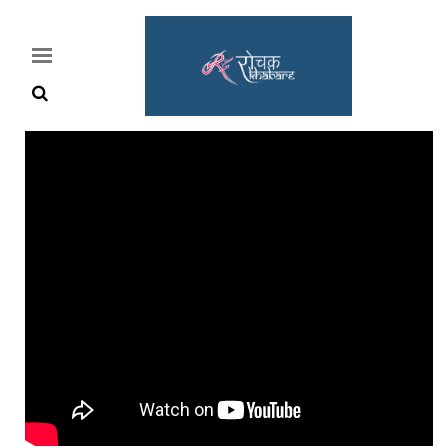
Home
Rochak
Khabre
Lifestyle
Crime
News
Feature
Jobs
&