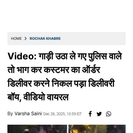
Education
Utility
Astro
मराठी
HOME
ROCHAK KHABRE
बातम्या
Video: गाड़ी उठा ले गए पुलिस वाले
मनोरंजन
तो भाग कर कस्टमर का ऑर्डर
स्पोर्ट्स
डिलीवर करने निकल पड़ा डिलीवरी
बिझनेस
बॉय, वीडियो वायरल
लाईफस्टाईल
टेक्नोलॉजी
By
Varsha Saini
Dec 26, 2025, 10:59 IST
हेल्थ
ट्रॅव्हल