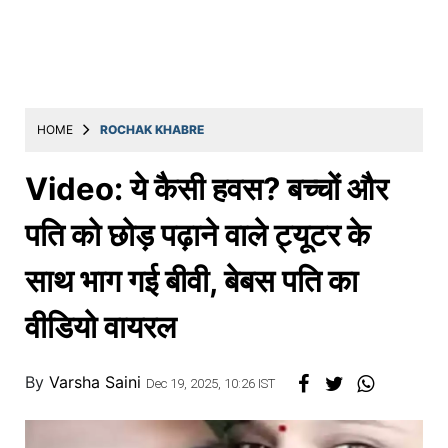
Education
Utility
Astro
मराठी
HOME
ROCHAK KHABRE
बातम्या
Video: ये कैसी हवस? बच्चों और
मनोरंजन
पति को छोड़ पढ़ाने वाले ट्यूटर के
स्पोर्ट्स
साथ भाग गई बीवी, बेबस पति का
बिझनेस
वीडियो वायरल
लाईफस्टाईल
टेक्नोलॉजी
By
Varsha Saini
Dec 19, 2025, 10:26 IST
हेल्थ
ट्रॅव्हल