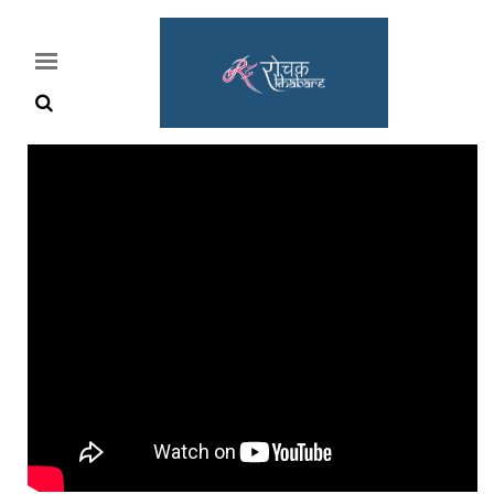
Home
Rochak
Khabre
Lifestyle
Crime
News
Feature
Jobs
&