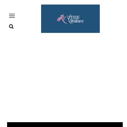
Home
Rochak
Khabre
Lifestyle
Crime
News
Feature
Jobs
&