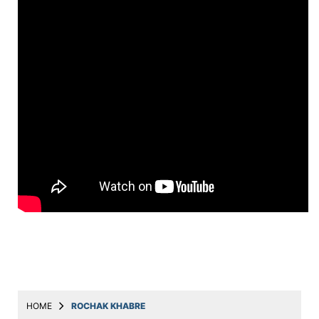
Education
Utility
Astro
मराठी
बातम्या
मनोरंजन
स्पोर्ट्स
बिझनेस
लाईफस्टाईल
टेक्नोलॉजी
हेल्थ
HOME
ROCHAK KHABRE
ट्रॅव्हल