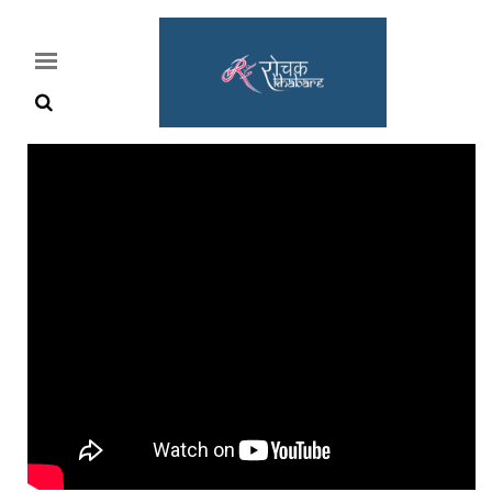
Home
Rochak
Khabre
Lifestyle
Crime
News
Feature
Jobs
&