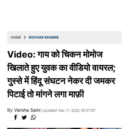
Education
Utility
Astro
मराठी
HOME
ROCHAK KHABRE
बातम्या
Video: गाय को चिकन मोमोज
मनोरंजन
खिलाते हुए युवक का वीडियो वायरल;
स्पोर्ट्स
गुस्से में हिंदू संघटन नेकर दी जमकर
बिझनेस
पिटाई तो मांगने लगा माफ़ी
लाईफस्टाईल
टेक्नोलॉजी
By
Varsha Saini
Updated: Dec 11, 2025, 09:57 IST
हेल्थ
ट्रॅव्हल