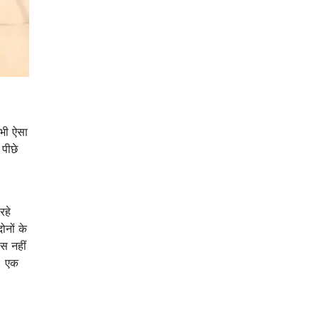
अभी ऐसा
 पीछे
रहे
ोनों के
स नहीं
ं। एक