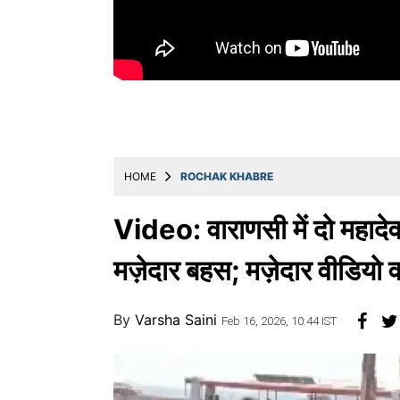
Education
Utility
Astro
मराठी
बातम्या
HOME
ROCHAK KHABRE
मनोरंजन
स्पोर्ट्स
Video: वाराणसी में दो महादे
बिझनेस
मज़ेदार बहस; मज़ेदार वीडियो
लाईफस्टाईल
By
Varsha Saini
टेक्नोलॉजी
Feb 16, 2026, 10:44 IST
हेल्थ
ट्रॅव्हल