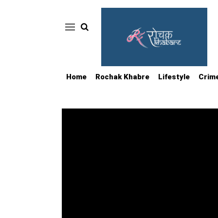
Home
Rochak Khabre
Lifestyle
Crim
Home
Rochak
Khabre
Lifestyle
Crime
News
Feature
Jobs
&