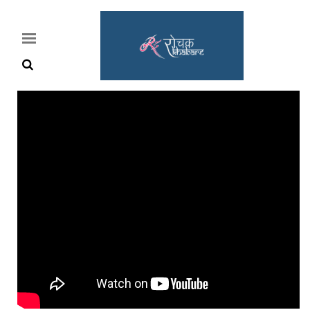
Home
Rochak
Khabre
Lifestyle
Crime
News
Feature
Jobs
&