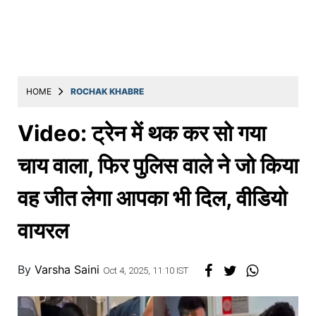
Education
Utility
Astro
मराठी
HOME
ROCHAK KHABRE
बातम्या
Video: ट्रेन में थक कर सो गया
मनोरंजन
चाय वाला, फिर पुलिस वाले ने जो किया
स्पोर्ट्स
वह जीत लेगा आपका भी दिल, वीडियो
बिझनेस
वायरल
लाईफस्टाईल
टेक्नोलॉजी
By
Varsha Saini
Oct 4, 2025, 11:10 IST
हेल्थ
ट्रॅव्हल