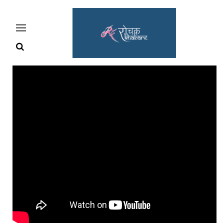
Home
Rochak
Khabre
Lifestyle
Crime
News
Feature
Jobs
&