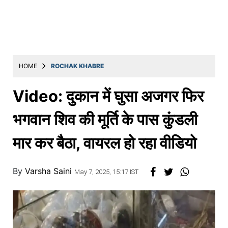
Education
Utility
Astro
मराठी
HOME
ROCHAK KHABRE
बातम्या
Video: दुकान में घुसा अजगर फिर
मनोरंजन
भगवान शिव की मूर्ति के पास कुंडली
स्पोर्ट्स
मार कर बैठा, वायरल हो रहा वीडियो
बिझनेस
लाईफस्टाईल
By
Varsha Saini
May 7, 2025, 15:17 IST
टेक्नोलॉजी
हेल्थ
ट्रॅव्हल