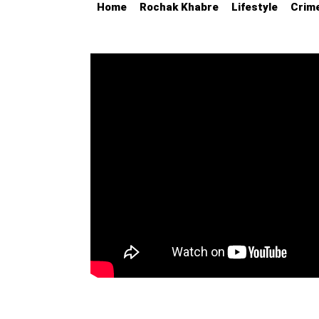
Home
Rochak Khabre
Lifestyle
Crim
Education
Utility
Astro
मराठी
बातम्या
मनोरंजन
स्पोर्ट्स
बिझनेस
लाईफस्टाईल
टेक्नोलॉजी
हेल्थ
ट्रॅव्हल