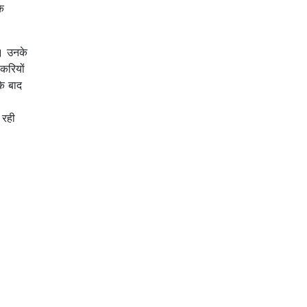
े
ं। उनके
करियों
के बाद
 रही