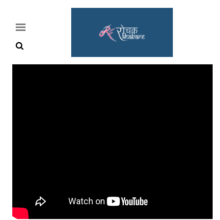
Home
Rochak
Khabre
Lifestyle
Crime
News
Feature
Jobs
&