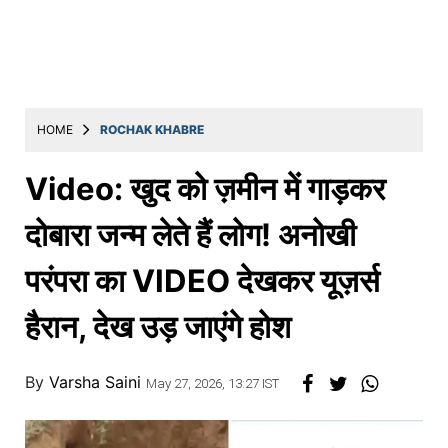
Education
Utility
Astro
मराठी
HOME
ROCHAK KHABRE
बातम्या
Video: खुद को ज़मीन में गाड़कर
मनोरंजन
दोबारा जन्म लेते हैं लोग! अनोखी
स्पोर्ट्स
परंपरा का VIDEO देखकर यूज़र्स
बिझनेस
हैरान, देख उड़ जाएंगे होश
लाईफस्टाईल
टेक्नोलॉजी
By
Varsha Saini
May 27, 2026, 13:27 IST
हेल्थ
ट्रॅव्हल