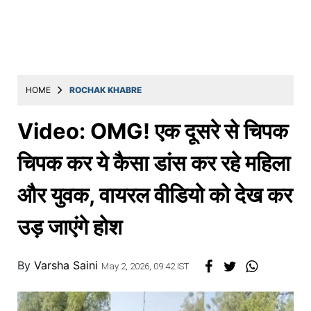
Education
Utility
Astro
मराठी
HOME
ROCHAK KHABRE
बातम्या
Video: OMG! एक दूसरे से चिपक
मनोरंजन
चिपक कर ये कैसा डांस कर रहे महिला
स्पोर्ट्स
और युवक, वायरल वीडियो को देख कर
बिझनेस
उड़ जाएंगे होश
लाईफस्टाईल
टेक्नोलॉजी
By
Varsha Saini
May 2, 2026, 09:42 IST
हेल्थ
ट्रॅव्हल