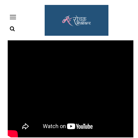
Home
Rochak
Khabre
Lifestyle
Crime
News
Feature
Jobs
&