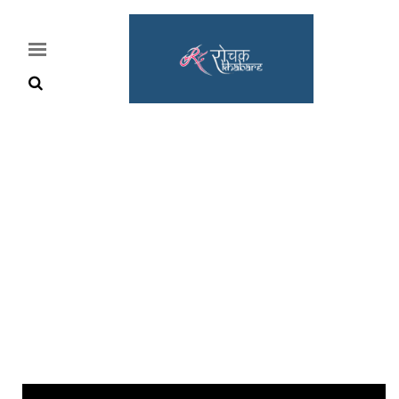
Home
Rochak
Khabre
Lifestyle
Crime
News
Feature
Jobs
&