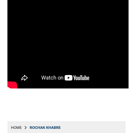
Education
Utility
Astro
मराठी
बातम्या
मनोरंजन
स्पोर्ट्स
बिझनेस
लाईफस्टाईल
टेक्नोलॉजी
हेल्थ
HOME
ROCHAK KHABRE
ट्रॅव्हल