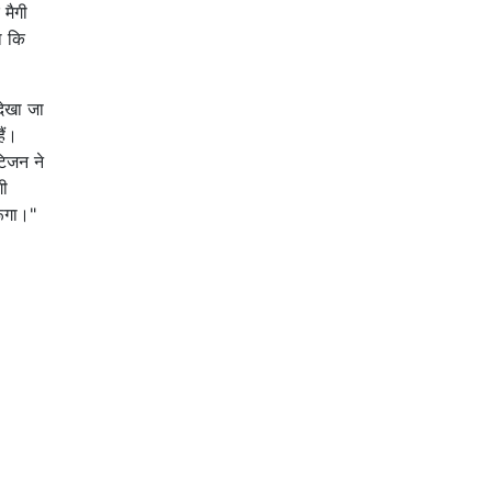
 मैगी
ा कि
देखा जा
ैं।
टिजन ने
गी
ूंगा।"