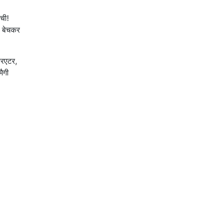
ची!
ी बेचकर
रिएटर,
ैगी