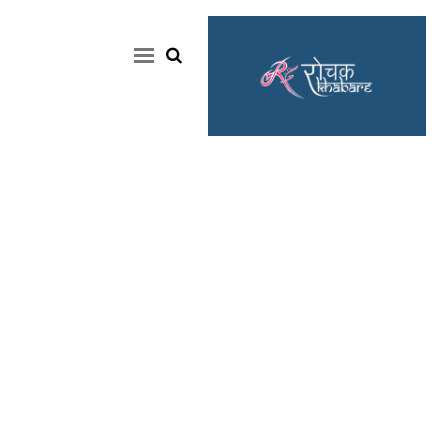
Home
Rochak
Khabre
Lifestyle
Crime
News
Feature
Jobs
&