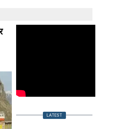
र
LATEST