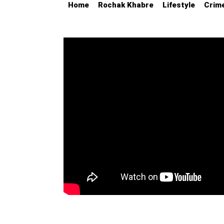
Home
Rochak Khabre
Lifestyle
Crim
Education
Utility
Astro
मराठी
बातम्या
मनोरंजन
स्पोर्ट्स
बिझनेस
लाईफस्टाईल
टेक्नोलॉजी
हेल्थ
ट्रॅव्हल