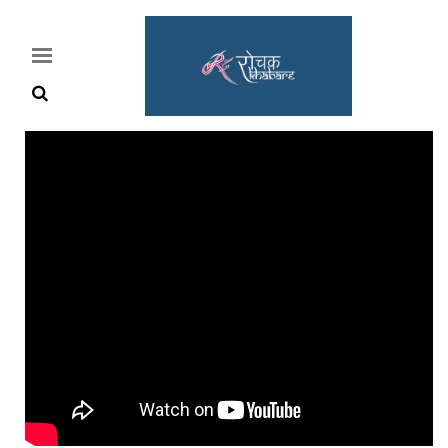
Home
Rochak
Khabre
Lifestyle
Crime
News
Feature
Jobs
&