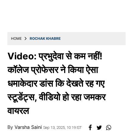
Education
Utility
Astro
मराठी
HOME
ROCHAK KHABRE
बातम्या
Video: प्रभुदेवा से कम नहीं!
मनोरंजन
कॉलेज प्रोफेसर ने किया ऐसा
स्पोर्ट्स
धमाकेदार डांस कि देखते रह गए
बिझनेस
स्टूडेंट्स, वीडियो हो रहा जमकर
लाईफस्टाईल
टेक्नोलॉजी
वायरल
हेल्थ
By
Varsha Saini
Sep 13, 2025, 10:19 IST
ट्रॅव्हल