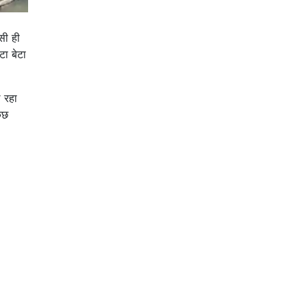
सी ही
ा बेटा
ल रहा
ुछ