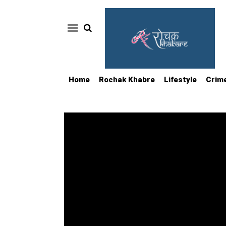
Home
Rochak Khabre
Lifestyle
Crim
Home
Rochak
Khabre
Lifestyle
Crime
News
Feature
Jobs
&