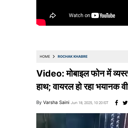
Education
Utility
Astro
मराठी
बातम्या
HOME
ROCHAK KHABRE
मनोरंजन
स्पोर्ट्स
Video: मोबाइल फोन में व्यस्त 
बिझनेस
हाथ; वायरल हो रहा भयानक वी
लाईफस्टाईल
By
Varsha Saini
टेक्नोलॉजी
Jun 18, 2025, 10:20 IST
हेल्थ
ट्रॅव्हल