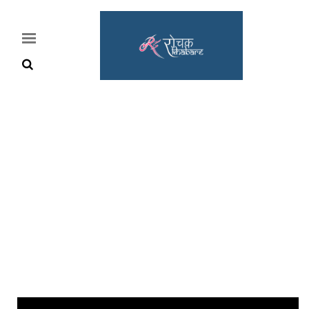
Home
Rochak
Khabre
Lifestyle
Crime
News
Feature
Jobs
&