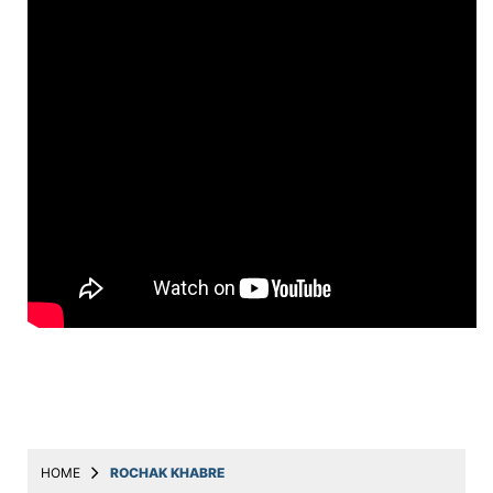
Education
Utility
Astro
मराठी
बातम्या
मनोरंजन
स्पोर्ट्स
बिझनेस
लाईफस्टाईल
टेक्नोलॉजी
हेल्थ
HOME
ROCHAK KHABRE
ट्रॅव्हल