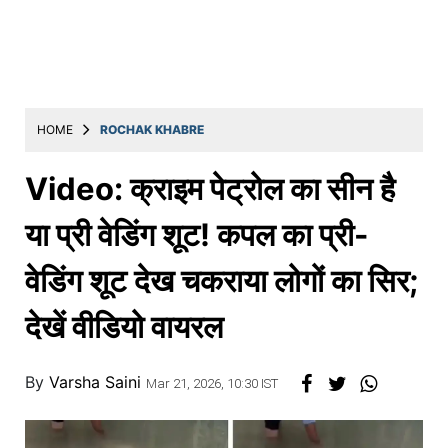
Education
Utility
Astro
मराठी
HOME
ROCHAK KHABRE
बातम्या
Video: क्राइम पेट्रोल का सीन है
मनोरंजन
या प्री वेडिंग शूट! कपल का प्री-
स्पोर्ट्स
वेडिंग शूट देख चकराया लोगों का सिर;
बिझनेस
देखें वीडियो वायरल
लाईफस्टाईल
टेक्नोलॉजी
By
Varsha Saini
Mar 21, 2026, 10:30 IST
हेल्थ
ट्रॅव्हल