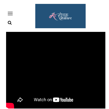
Home
Rochak
Khabre
Lifestyle
Crime
News
Feature
Jobs
&