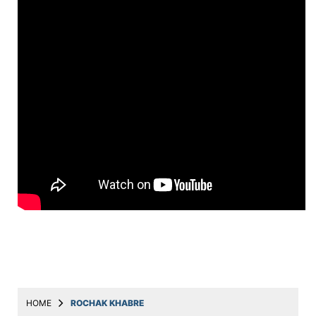
Education
Utility
Astro
मराठी
बातम्या
मनोरंजन
स्पोर्ट्स
बिझनेस
लाईफस्टाईल
टेक्नोलॉजी
हेल्थ
HOME
ROCHAK KHABRE
ट्रॅव्हल