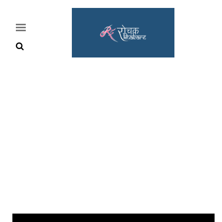
Home
Rochak
Khabre
Lifestyle
Crime
News
Feature
Jobs
&