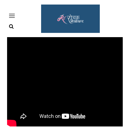
Home
Rochak
Khabre
Lifestyle
Crime
News
Feature
Jobs
&