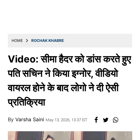
Education
Utility
Astro
मराठी
HOME
ROCHAK KHABRE
बातम्या
Video: सीमा हैदर को डांस करते हुए
मनोरंजन
पति सचिन ने किया इग्नोर, वीडियो
स्पोर्ट्स
वायरल होने के बाद लोगो ने दी ऐसी
बिझनेस
प्रतिक्रिया
लाईफस्टाईल
टेक्नोलॉजी
By
Varsha Saini
May 13, 2026, 13:37 IST
हेल्थ
ट्रॅव्हल