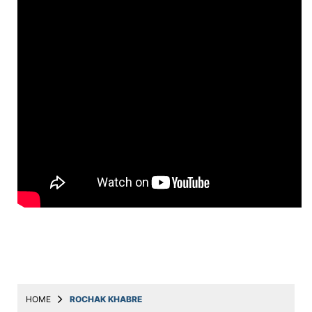
Education
Utility
Astro
मराठी
बातम्या
मनोरंजन
स्पोर्ट्स
बिझनेस
लाईफस्टाईल
टेक्नोलॉजी
हेल्थ
HOME
ROCHAK KHABRE
ट्रॅव्हल