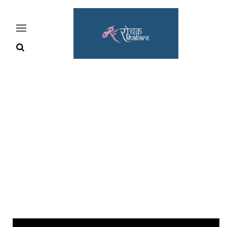
Home
Rochak
Khabre
Lifestyle
Crime
News
Feature
Jobs
&