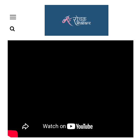
Home
Rochak
Khabre
Lifestyle
Crime
News
Feature
Jobs
&