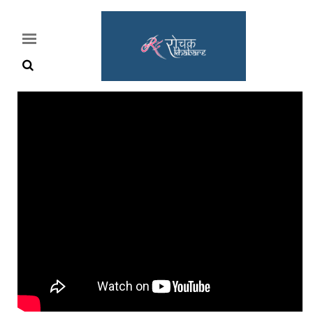
Home
Rochak
Khabre
Lifestyle
Crime
News
Feature
Jobs
&