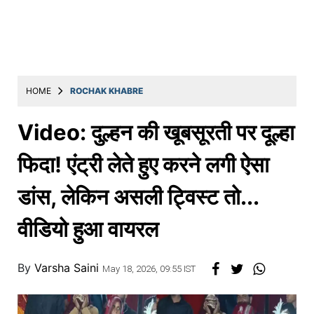
Education
Utility
Astro
मराठी
HOME
ROCHAK KHABRE
बातम्या
Video: दुल्हन की खूबसूरती पर दूल्हा
मनोरंजन
फिदा! एंट्री लेते हुए करने लगी ऐसा
स्पोर्ट्स
डांस, लेकिन असली ट्विस्ट तो...
बिझनेस
वीडियो हुआ वायरल
लाईफस्टाईल
टेक्नोलॉजी
By
Varsha Saini
May 18, 2026, 09:55 IST
हेल्थ
ट्रॅव्हल