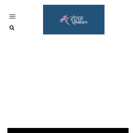
Home
Rochak
Khabre
Lifestyle
Crime
News
Feature
Jobs
&