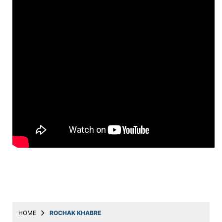
Education
Utility
Astro
मराठी
बातम्या
मनोरंजन
स्पोर्ट्स
बिझनेस
लाईफस्टाईल
टेक्नोलॉजी
हेल्थ
HOME
ROCHAK KHABRE
ट्रॅव्हल