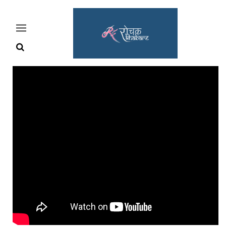
Home
Rochak
Khabre
Lifestyle
Crime
News
Feature
Jobs
&