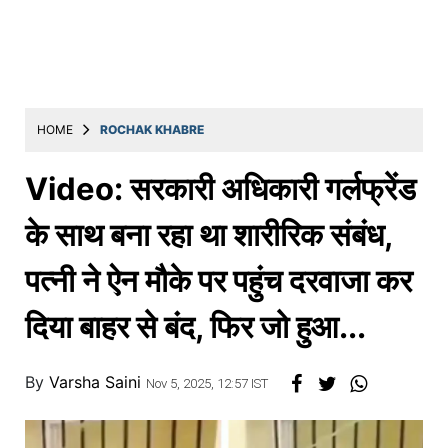
Education
Utility
Astro
मराठी
HOME
ROCHAK KHABRE
बातम्या
Video: सरकारी अधिकारी गर्लफ्रेंड
मनोरंजन
के साथ बना रहा था शारीरिक संबंध,
स्पोर्ट्स
पत्नी ने ऐन मौके पर पहुंच दरवाजा कर
बिझनेस
दिया बाहर से बंद, फिर जो हुआ...
लाईफस्टाईल
टेक्नोलॉजी
By
Varsha Saini
Nov 5, 2025, 12:57 IST
हेल्थ
ट्रॅव्हल