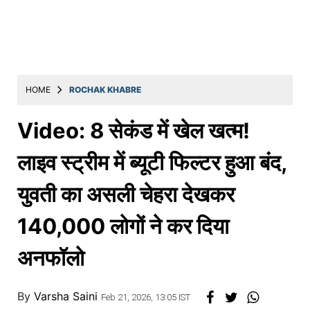
Education
Utility
Astro
मराठी
HOME
ROCHAK KHABRE
बातम्या
Video: 8 सेकंड में खेल खत्म!
मनोरंजन
लाइव स्ट्रीम में ब्यूटी फिल्टर हुआ बंद,
स्पोर्ट्स
युवती का असली चेहरा देखकर
बिझनेस
140,000 लोगों ने कर दिया
लाईफस्टाईल
टेक्नोलॉजी
अनफॉलो
हेल्थ
By
Varsha Saini
Feb 21, 2026, 13:05 IST
ट्रॅव्हल