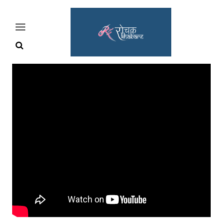
Home
Rochak
Khabre
Lifestyle
Crime
News
Feature
Jobs
&