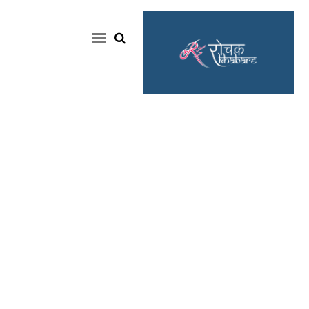
Home
Rochak
Khabre
Lifestyle
Crime
News
Feature
Jobs
&