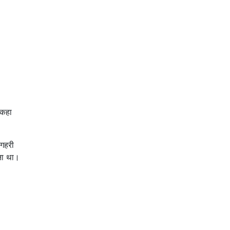
 कहा
 गहरी
ाना था।