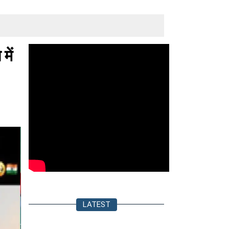
में
LATEST