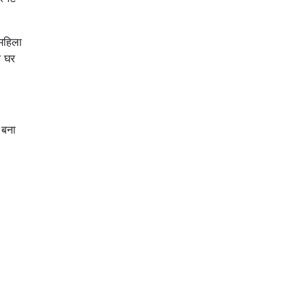
 महिला
े घर
 बना