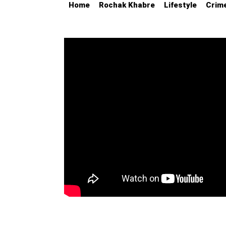
Home
Rochak Khabre
Lifestyle
Crim
Education
Utility
Astro
मराठी
बातम्या
मनोरंजन
स्पोर्ट्स
बिझनेस
लाईफस्टाईल
टेक्नोलॉजी
हेल्थ
ट्रॅव्हल