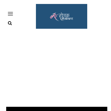
Home
Rochak
Khabre
Lifestyle
Crime
News
Feature
Jobs
&