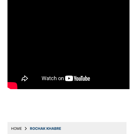
Education
Utility
Astro
मराठी
बातम्या
मनोरंजन
स्पोर्ट्स
बिझनेस
लाईफस्टाईल
टेक्नोलॉजी
हेल्थ
HOME
ROCHAK KHABRE
ट्रॅव्हल