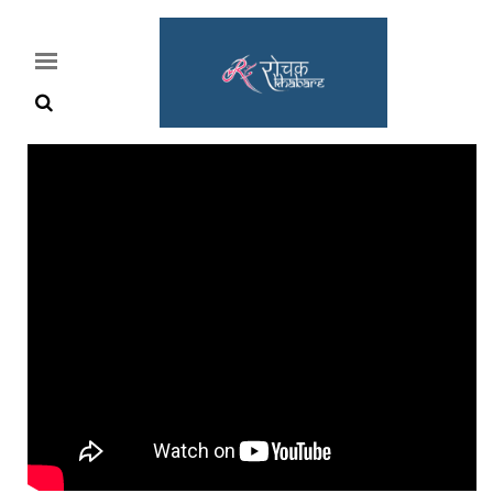
Home
Rochak
Khabre
Lifestyle
Crime
News
Feature
Jobs
&