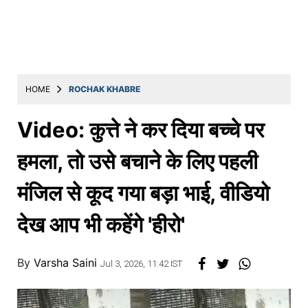
Education
Utility
Astro
मराठी
HOME
ROCHAK KHABRE
बातम्या
Video: कुत्ते ने कर दिया बच्चे पर
मनोरंजन
हमला, तो उसे बचाने के लिए पहली
स्पोर्ट्स
मंजिल से कूद गया बड़ा भाई, वीडियो
बिझनेस
देख आप भी कहेंगे 'हीरो'
लाईफस्टाईल
टेक्नोलॉजी
By
Varsha Saini
Jul 3, 2026, 11:42 IST
हेल्थ
ट्रॅव्हल