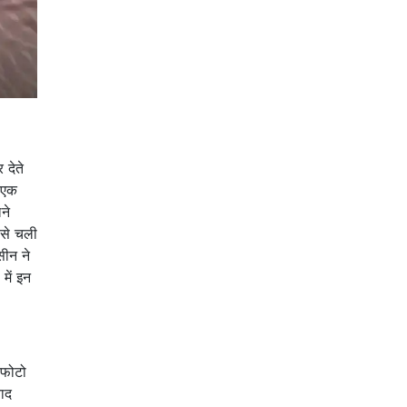
 देते
र एक
ने
 से चली
सीन ने
में इन
 फोटो
याद