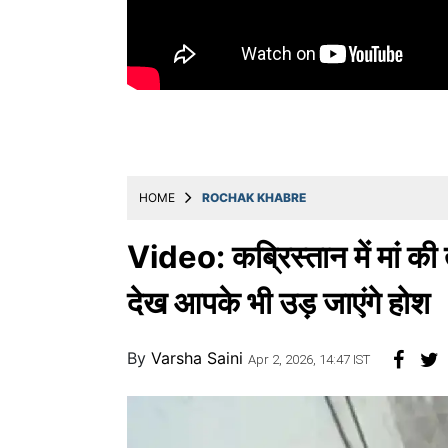
Education
Utility
Astro
मराठी
बातम्या
HOME
ROCHAK KHABRE
मनोरंजन
स्पोर्ट्स
Video: कब्रिस्तान में मां की 
बिझनेस
देख आपके भी उड़ जाएंगे होश
लाईफस्टाईल
By
Varsha Saini
टेक्नोलॉजी
Apr 2, 2026, 14:47 IST
हेल्थ
ट्रॅव्हल