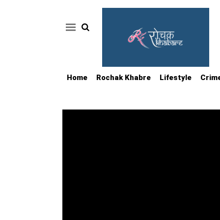
Home
Rochak Khabre
Lifestyle
Crim
Home
Rochak
Khabre
Lifestyle
Crime
News
Feature
Jobs
&