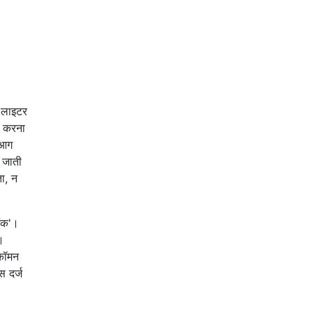
र लाइटर
ड करना
 आग
 जाती
ा, न
ैंक'।
ै।
 कॉमन
स दर्ज