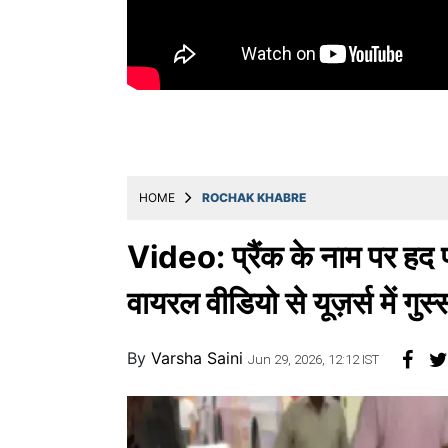
Education
Utility
Astro
मराठी
बातम्या
HOME
ROCHAK KHABRE
मनोरंजन
स्पोर्ट्स
Video: प्रैंक के नाम पर हद पा
बिझनेस
वायरल वीडियो से यूज़र्स में गुस्
लाईफस्टाईल
By
Varsha Saini
टेक्नोलॉजी
Jun 29, 2026, 12:12 IST
हेल्थ
ट्रॅव्हल