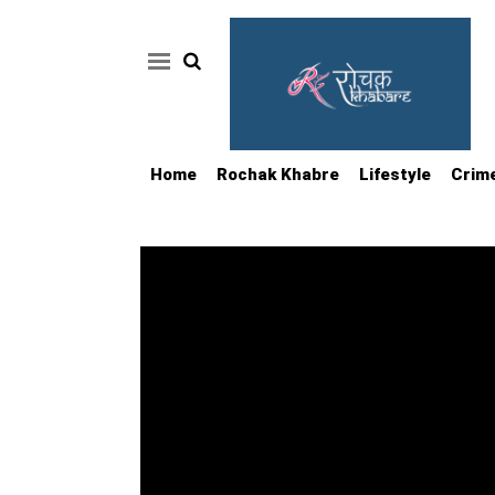
Home
Rochak Khabre
Lifestyle
Crim
Home
Rochak
Khabre
Lifestyle
Crime
News
Feature
Jobs
&