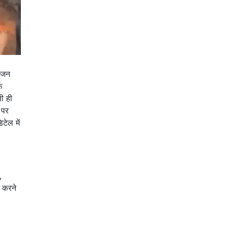
रंजन
़
ी ही
 पर
टेल में
,
 करने