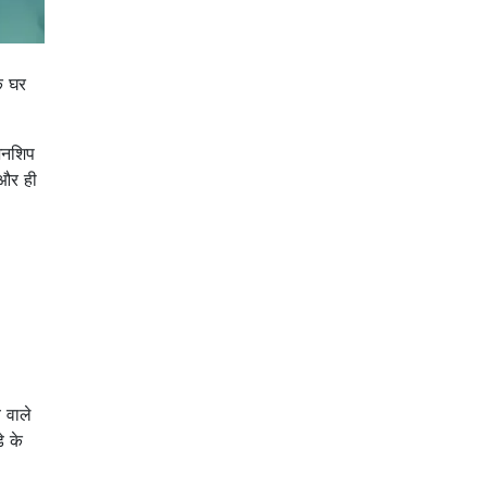
े घर
ेशनशिप
 और ही
 वाले
े के