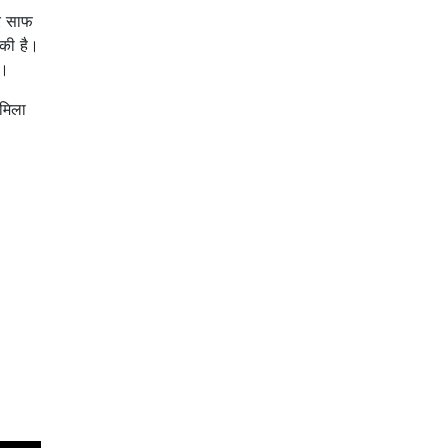
और साफ
 की है।
ै।
 मिला