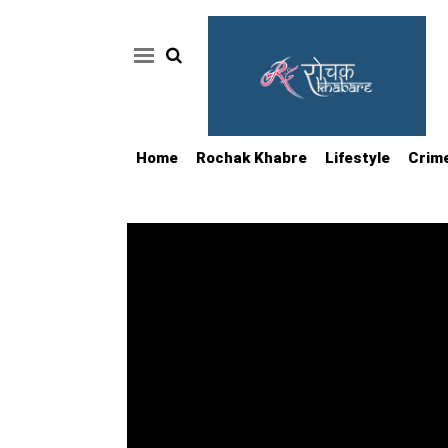
Home
Rochak Khabre
Lifestyle
Crim
Home
Rochak
Khabre
Lifestyle
Crime
News
Feature
Jobs
&