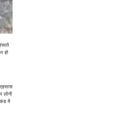
ंसाते
कर हो
ा एहसास
र लोगों
ंड में