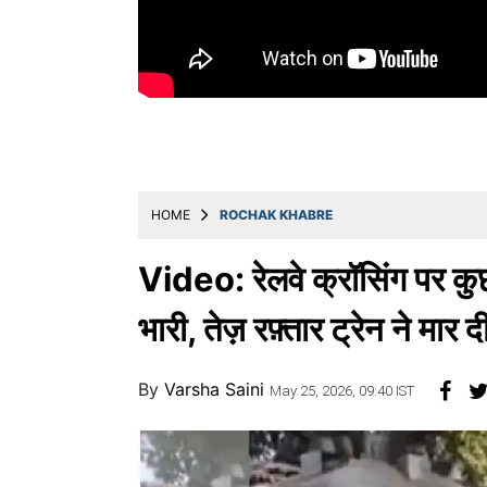
Education
Utility
Astro
मराठी
बातम्या
HOME
ROCHAK KHABRE
मनोरंजन
स्पोर्ट्स
Video: रेलवे क्रॉसिंग पर कु
बिझनेस
भारी, तेज़ रफ़्तार ट्रेन ने मा
लाईफस्टाईल
By
Varsha Saini
टेक्नोलॉजी
May 25, 2026, 09:40 IST
हेल्थ
ट्रॅव्हल