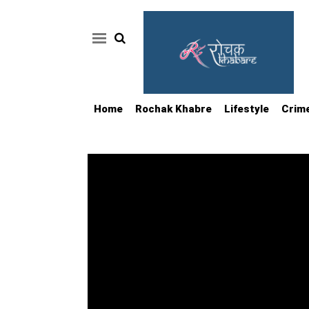
Home
Rochak Khabre
Lifestyle
Crim
Home
Rochak
Khabre
Lifestyle
Crime
News
Feature
Jobs
&