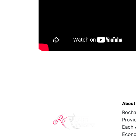
About
Rocha
Provi
Each 
Econo