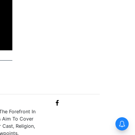
he Forefront In
s Aim To Cover
Cast, Religion,
wpoints.