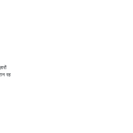
ारों
रान रह