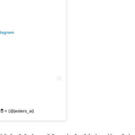
stagram
⭐️ (@jesters_ai)