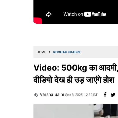
Education
Utility
Astro
मराठी
बातम्या
HOME
ROCHAK KHABRE
मनोरंजन
स्पोर्ट्स
Video: 500kg का आदमी, प्लेन
बिझनेस
वीडियो देख ही उड़ जाएंगे होश
लाईफस्टाईल
By
Varsha Saini
टेक्नोलॉजी
Sep 8, 2025, 12:32 IST
हेल्थ
ट्रॅव्हल