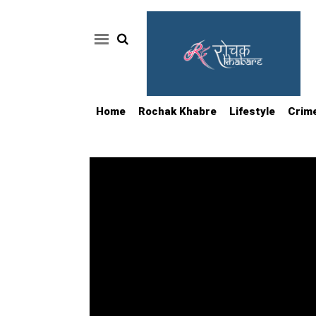
Home
Rochak Khabre
Lifestyle
Crim
Home
Rochak
Khabre
Lifestyle
Crime
News
Feature
Jobs
&