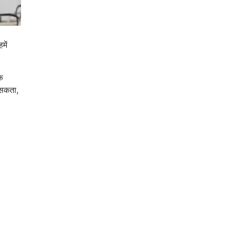
में
क
 सकता,