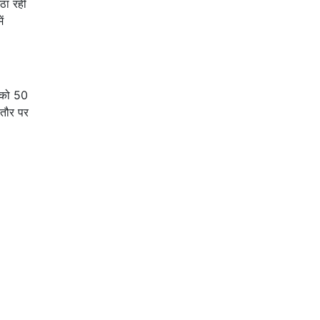
उठा रही
ं
ो को 50
 तौर पर