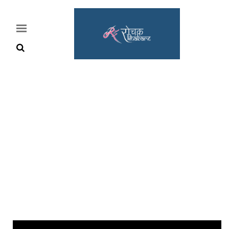
Home
Rochak
Khabre
Lifestyle
Crime
News
Feature
Jobs
&