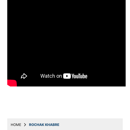
Education
Utility
Astro
मराठी
बातम्या
मनोरंजन
स्पोर्ट्स
बिझनेस
लाईफस्टाईल
टेक्नोलॉजी
हेल्थ
HOME
ROCHAK KHABRE
ट्रॅव्हल