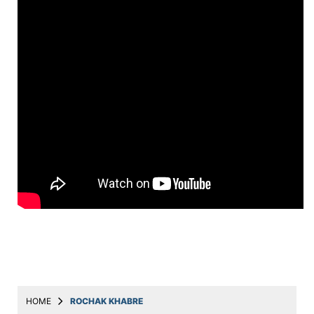
Education
Utility
Astro
मराठी
बातम्या
मनोरंजन
स्पोर्ट्स
बिझनेस
लाईफस्टाईल
टेक्नोलॉजी
हेल्थ
HOME
ROCHAK KHABRE
ट्रॅव्हल