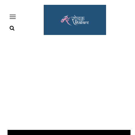
Home
Rochak
Khabre
Lifestyle
Crime
News
Feature
Jobs
&