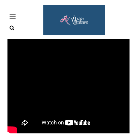
Home
Rochak
Khabre
Lifestyle
Crime
News
Feature
Jobs
&