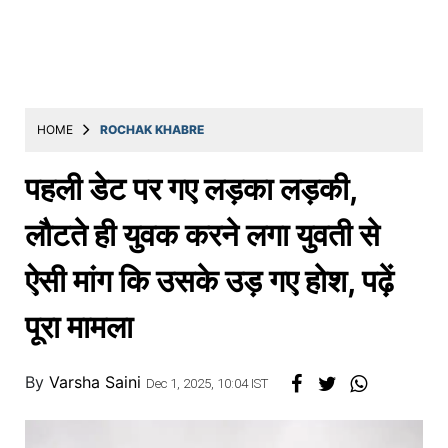
Education
Utility
Astro
मराठी
HOME
ROCHAK KHABRE
बातम्या
पहली डेट पर गए लड़का लड़की,
मनोरंजन
लौटते ही युवक करने लगा युवती से
स्पोर्ट्स
ऐसी मांग कि उसके उड़ गए होश, पढ़ें
बिझनेस
पूरा मामला
लाईफस्टाईल
टेक्नोलॉजी
By
Varsha Saini
Dec 1, 2025, 10:04 IST
हेल्थ
ट्रॅव्हल